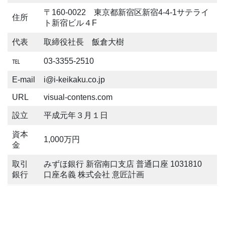
〒160-0022 東京都新宿区新宿4-4-1サテライ
住所
ト新宿ビル４F
代表
取締役社長 飯倉大樹
℡
03-3355-2510
E-mail
i@i-keikaku.co.jp
URL
visual-contens.com
設立
平成元年３月１日
資本
1,000万円
金
取引
みずほ銀行 新宿南口支店 普通口座 1031810
銀行
口座名義 株式会社 意匠計画