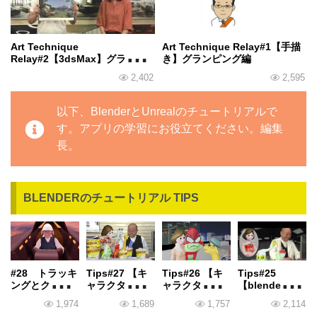
Art Technique
Art Technique Relay#1【手描
Relay#2【3dsMax】グランピ
き】グランピング編
ング編
2,402
2,595
以下、BlenderとUnrealのチュートリアルで
す。アプリの学習にお役立てください。編集
長。
BLENDERのチュートリアル TIPS
#28 トラッキ
Tips#27 【キ
Tips#26 【キ
Tips#25
ングとクロマ
ャラクター動
ャラクター動
【blender】表
キーｰ前編-
画】
画】
情をつくる
1,974
1,689
1,757
2,114
【blender(b3d
【blender(b3d