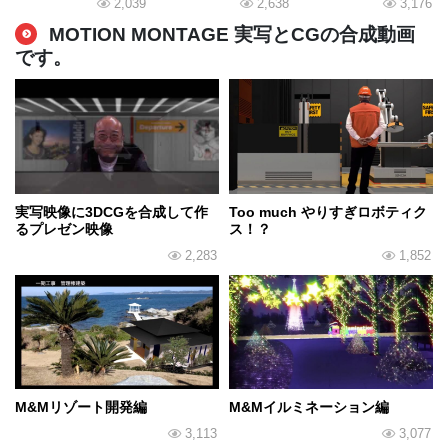
2,039
2,638
3,176
MOTION MONTAGE 実写とCGの合成動画
です。
実写映像に3DCGを合成して作
Too much やりすぎロボティク
るプレゼン映像
ス！？
2,283
1,852
M&Mリゾート開発編
M&Mイルミネーション編
3,113
3,077