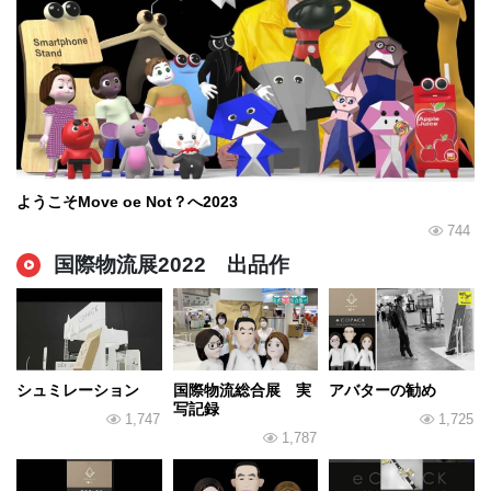
ようこそMove oe Not？へ2023
744
国際物流展2022 出品作
シュミレーション
国際物流総合展 実
アバターの勧め
写記録
1,747
1,725
1,787