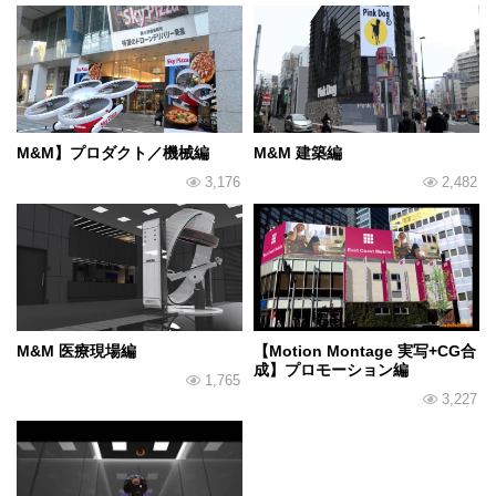
M&M】プロダクト／機械編
M&M 建築編
3,176
2,482
M&M 医療現場編
【Motion Montage 実写+CG合
成】プロモーション編
1,765
3,227