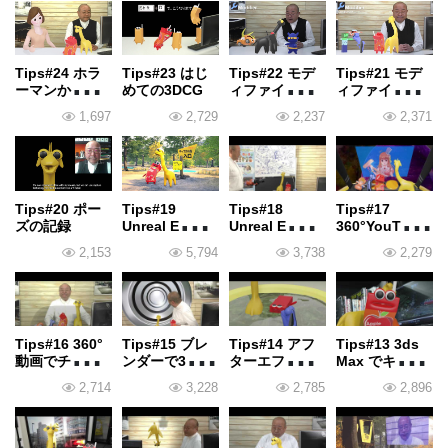
)】HDRI
)】映画の撮影
Tips#24 ホラ
Tips#23 はじ
Tips#22 モデ
Tips#21 モデ
ーマンから人
めての3DCG
ィファイア
ィファイア
間の顔をつく
（その2）
（その1）
1,697
2,729
2,237
2,371
る
Tips#20 ポー
Tips#19
Tips#18
Tips#17
ズの記録
Unreal Engine
Unreal Engine
360°YouTube
で川を作る。
で360°動画に
動画
2,153
5,794
3,738
2,279
挑戦
Tips#16 360°
Tips#15 ブレ
Tips#14 アフ
Tips#13 3ds
動画でチップ
ンダーで3Dト
ターエフェク
Max でキャン
とアップルの
ラッキング
トで打上げ花
プ場を作る
2,714
3,228
2,785
2,896
秘密基地へ
火