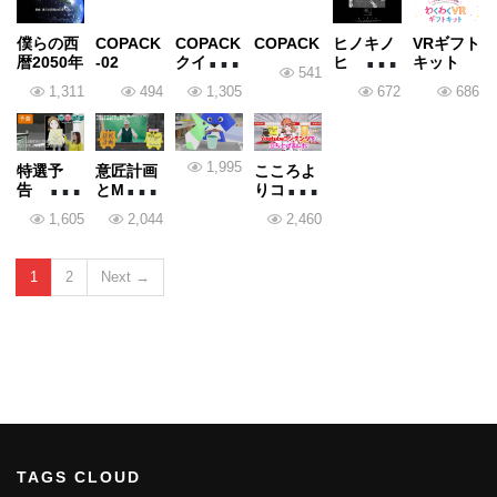
僕らの西
COPACK
COPACK
COPACK
ヒノキノ
VRギフト
暦2050年
-02
クイック
ヒ 卒業
キット
541
タイム
記念
1,311
494
1,305
672
686
1,995
特選予
意匠計画
こころよ
告 国際
とMove
りコンテ
総合物流
or Not?
ンツ東京
1,605
2,044
2,460
展
お礼
1
2
Next →
TAGS CLOUD