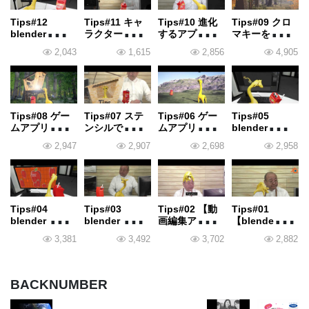
Tips#12
Tips#11 キャ
Tips#10 進化
Tips#09 クロ
blenderでスケ
ラクターに影
するアプリケ
マキーを使っ
ールを設定す
を付けよう
ーション
てCGに実写を
2,043
1,615
2,856
4,905
る
【blender】
合成する
【Unreal
Engine】
Tips#08 ゲー
Tips#07 ステ
Tips#06 ゲー
Tips#05
ムアプリで森
ンシルでマッ
ムアプリにイ
blenderタイム
を作る
ピング
ンポート
ラインでキャ
2,947
2,907
2,698
2,958
ラクターを動
かしてみよう
Tips#04
Tips#03
Tips#02 【動
Tips#01
blender UVマ
blender ボー
画編集アプ
【blender】
ッピングの巻
ンアニメーシ
リ】2Dトラッ
Shape Keyを
3,381
3,492
3,702
2,882
ョンの巻
キングで不要
使ってみよう
なものを消し
てみる
BACKNUMBER