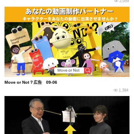
2,059
Move or Not？広告 09-06
1,394