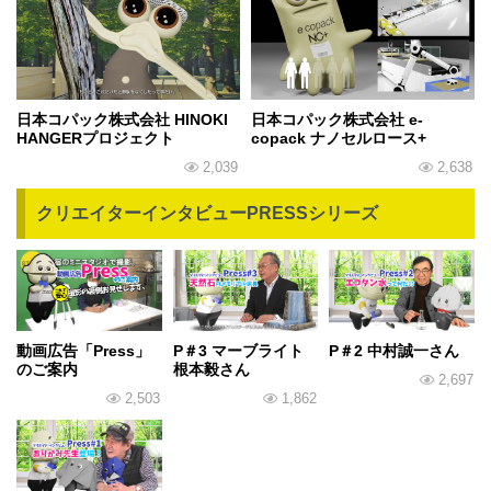
日本コパック株式会社 HINOKI
日本コパック株式会社 e-
HANGERプロジェクト
copack ナノセルロース+
2,039
2,638
クリエイターインタビューPRESSシリーズ
動画広告「Press」
P＃3 マーブライト
P＃2 中村誠一さん
のご案内
根本毅さん
2,697
2,503
1,862