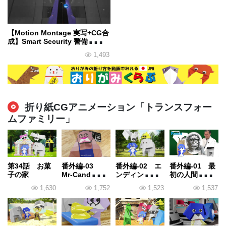
【Motion Montage 実写+CG合
成】Smart Security 警備ロボッ
トが安全を守ります
1,493
折り紙CGアニメーション「トランスフォー
ムファミリー」
第34話 お菓
番外編-03
番外編-02 エ
番外編-01 最
子の家
Mr-Candyがや
ンディングテ
初の人間は
ってきた。
ーマ
誰？
1,630
1,752
1,523
1,537