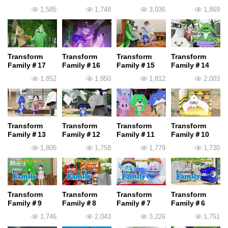
1,585
1,748
3,036
1,869
Transform
Transform
Transform
Transform
Family＃17
Family＃16
Family＃15
Family＃14
1,852
1,950
1,812
2,003
Transform
Transform
Transform
Transform
Family＃13
Family＃12
Family＃11
Family＃10
1,805
1,758
1,779
1,730
Transform
Transform
Transform
Transform
Family＃9
Family＃8
Family＃7
Family＃6
1,746
2,043
3,226
1,751