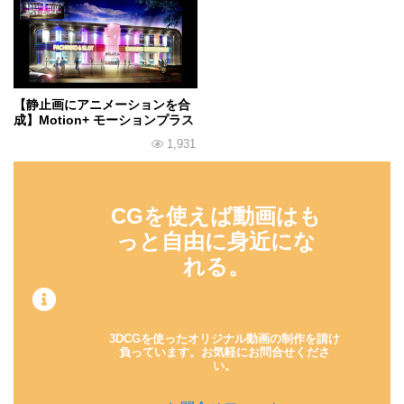
【静止画にアニメーションを合
成】Motion+ モーションプラス
1,931
CGを使えば動画はも
っと自由に身近にな
れる。
3DCGを使ったオリジナル動画の制作を請け
負っています。
お気軽にお問合せくださ
い。