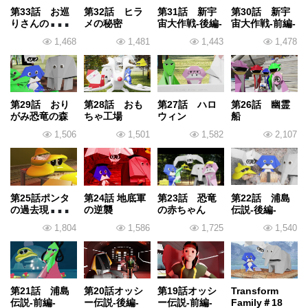
第33話 お巡
第32話 ヒラ
第31話 新宇
第30話 新宇
りさんのおし
メの秘密
宙大作戦-後編-
宙大作戦-前編-
ごと
1,468
1,481
1,443
1,478
第29話 おり
第28話 おも
第27話 ハロ
第26話 幽霊
がみ恐竜の森
ちゃ工場
ウィン
船
1,506
1,501
1,582
2,107
第25話ポンタ
第24話 地底軍
第23話 恐竜
第22話 浦島
の過去現在未
の逆襲
の赤ちゃん
伝説-後編-
来
1,804
1,586
1,725
1,540
第21話 浦島
第20話オッシ
第19話オッシ
Transform
伝説-前編-
ー伝説-後編-
ー伝説-前編-
Family＃18