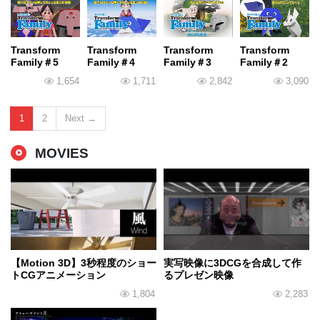
Transform
Transform
Transform
Transform
Family＃5
Family＃4
Family＃3
Family＃2
1,654
1,711
2,842
3,090
1
2
Next →
MOVIES
【Motion 3D】3秒程度のショー
実写映像に3DCGを合成して作
トCGアニメーション
るプレゼン映像
1,804
2,283