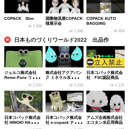
COPACK Slim
国際物流展COPACK
COPACK AUTO
様展示会
BAGGING
1,609
1,396
954
日本ものづくりワールド2022 出品作
ジェルコ株式会社
株式会社アクアバン
日本コパック株式会
Remo-Pane リモパ
ク ミネラル水素水ウ
社 FSC認証商品
ネ
ォーターサーバー
2,032
2,158
2,131
日本コパック株式会
日本コパック株式会
アムズ企画株式会社
社 HINOKI HANGER
社 e-copack ナノセ
エコタン水応用商品
プロジェクト
ルロース+