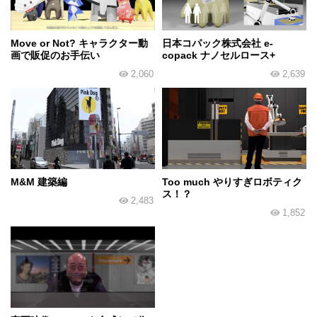
Move or Not? キャラクター動
日本コパック株式会社 e-
画で販促のお手伝い
copack ナノセルロース+
2,060
2,639
M&M 建築編
Too much やりすぎロボティク
ス！？
2,483
1,852