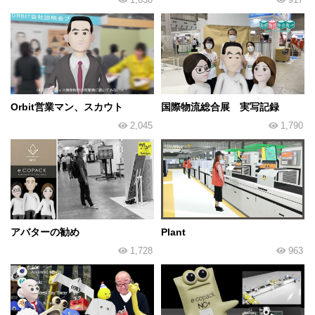
Orbit営業マン、スカウト
国際物流総合展 実写記録
2,045
1,790
アバターの勧め
Plant
1,728
963