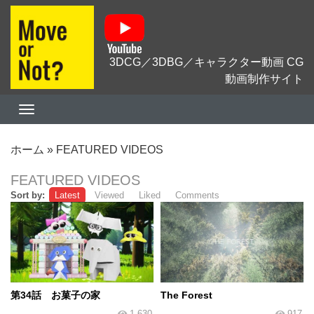
3DCG／3DBG／キャラクター動画 CG
動画制作サイト
ホーム
»
FEATURED VIDEOS
FEATURED VIDEOS
Sort by:
Latest
Viewed
Liked
Comments
第34話 お菓子の家
The Forest
1,630
917