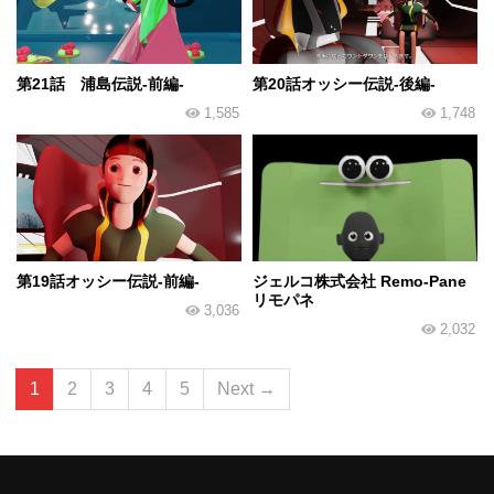
第21話 浦島伝説-前編-
第20話オッシー伝説-後編-
1,585
1,748
第19話オッシー伝説-前編-
ジェルコ株式会社 Remo-Pane
リモパネ
3,036
2,032
1
2
3
4
5
Next →