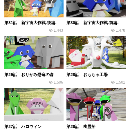
第31話 新宇宙大作戦-後編-
第30話 新宇宙大作戦-前編-
1,443
1,478
第29話 おりがみ恐竜の森
第28話 おもちゃ工場
1,506
1,501
第27話 ハロウィン
第26話 幽霊船