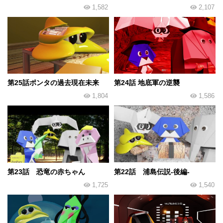
1,582
2,107
第25話ポンタの過去現在未来
第24話 地底軍の逆襲
1,804
1,586
第23話 恐竜の赤ちゃん
第22話 浦島伝説-後編-
1,725
1,540