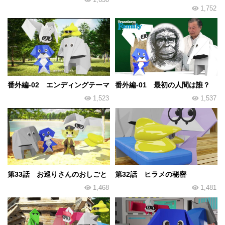
1,752
番外編-02 エンディングテーマ
番外編-01 最初の人間は誰？
1,523
1,537
第33話 お巡りさんのおしごと
第32話 ヒラメの秘密
1,468
1,481