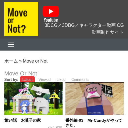
3DCG／3DBG／キャラクター動画 CG
動画制作サイト
ホーム
»
Move or Not
Move Or Not
Sort by:
Latest
Viewed
Liked
Comments
第34話 お菓子の家
番外編-03 Mr-Candyがやって
きた。
1,630