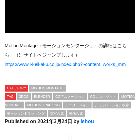
Motion Montage（モーションモンタージュ）の詳細はこち
ら。（別サイトへジャンプします）
https://www.i-keikaku.co.jp/index.php?i-content=works_mm
CATEGORY
MOTION MONTAGE
TAG
3DCG
BLENDER
CGアニメーション
CGコンポジット
MOTION
MONTAGE
MOTION TRACKING
アニメーション
シミュレーション映像
モーショントラッキング
実写合成
映像合成
Published on 2021年3月24日 by
ishou