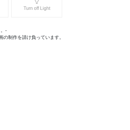
Turn off Light
。-
ナル動画の制作を請け負っています。