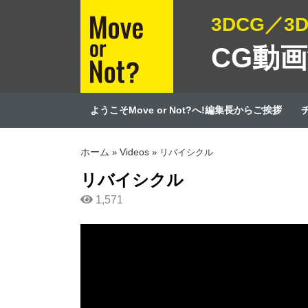
3DCG／
CG動
ようこそMove or Not?へ!編集長からご挨拶
ホーム
Videos
»
»
リバイシクル
リバイシクル
1,571