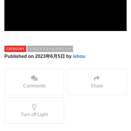
CATEGORY
トランスフォームファミリー
Published on 2023年6月5日 by
ishou
Comments
Share
Turn off Light