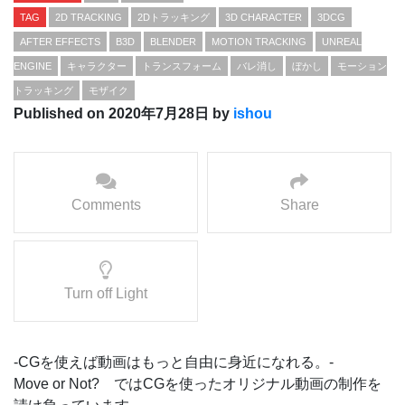
TAG
2D TRACKING
2Dトラッキング
3D CHARACTER
3DCG
AFTER EFFECTS
B3D
BLENDER
MOTION TRACKING
UNREAL
ENGINE
キャラクター
トランスフォーム
バレ消し
ぼかし
モーション
トラッキング
モザイク
Published on 2020年7月28日 by
ishou
Comments
Share
Turn off Light
-CGを使えば動画はもっと自由に身近になれる。-
Move or Not? ではCGを使ったオリジナル動画の制作を