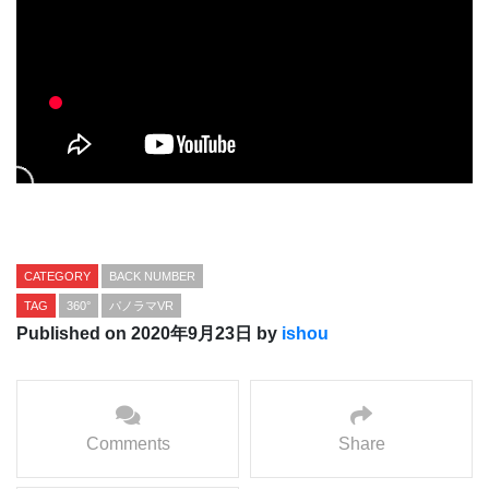
CATEGORY
BACK NUMBER
TAG
360°
パノラマVR
Published on 2020年9月23日 by
ishou
Comments
Share