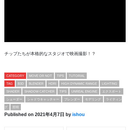
チップたちが本格的なスタジオで映画撮影！？
CATEGORY
MOVE OR NOT
TIPS
TUTORIAL
TAG
B3D
BLENDER
HDRI
HIGH DYNAMIC RANGE
LIGHTING
SHADER
SHADOW CATCHER
TIPS
UNREAL ENGINE
エクスポート
シェーダー
シャドウキャッチャー
ブレンダー
モデリング
ライティン
グ
照明
Published on 2021年4月7日 by
ishou